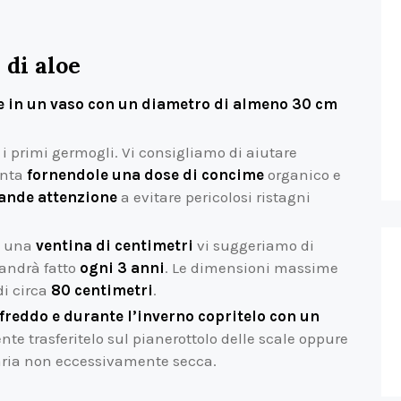
 di aloe
e in un vaso con un diametro di almeno 30 cm
i primi germogli. Vi consigliamo di aiutare
anta
fornendole una dose di concime
organico e
rande attenzione
a evitare pericolosi ristagni
a una
ventina di centimetri
vi suggeriamo di
 andrà fatto
ogni 3 anni
. Le dimensioni massime
i circa
80 centimetri
.
 freddo e durante l’inverno copritelo con un
te trasferitelo sul pianerottolo delle scale oppure
ria non eccessivamente secca.