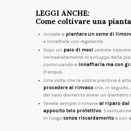
LEGGI ANCHE:
Come coltivare una pianta
Iniziate a
piantare un seme di limon
e innaffiate con regolarità.
Dopo un
paio di mesi
vedrete nascere 
immediatamente lo sviluppo della pi
continuando a
innaffiarla ma con g
d’acqua.
Una volta che la vostra piantina è alt
procedere al rinvaso
che, in seguito,
del vaso dovranno avere un diametro d
Tenete sempre il limone
al riparo dal
apposito telo protettivo
. Eventualmen
in luogo
senza riscaldamento
e con a