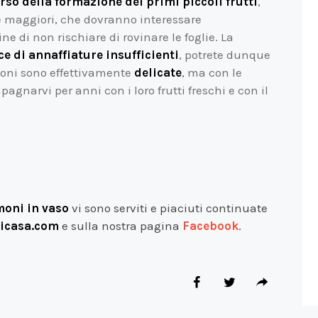
rso della formazione dei primi piccoli frutti
,
e maggiori, che dovranno interessare
 fine di non rischiare di rovinare le foglie. La
ice di annaffiature insufficienti
, potrete dunque
moni sono effettivamente
delicate
, ma con le
gnarvi per anni con i loro frutti freschi e con il
imoni in vaso
vi sono serviti e piaciuti continuate
icasa.com
e sulla nostra pagina
Facebook
.