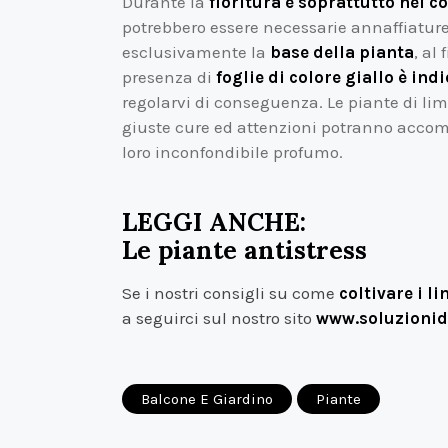
Durante la
fioritura e soprattutto nel co
potrebbero essere necessarie annaffiatur
esclusivamente la
base della pianta
, al
presenza di
foglie di colore giallo è ind
regolarvi di conseguenza. Le piante di li
giuste cure ed attenzioni potranno accompa
loro inconfondibile profumo.
LEGGI ANCHE:
Le piante antistress
Se i nostri consigli su come
coltivare i l
a seguirci sul nostro sito
www.soluzionid
Balcone E Giardino
Piante