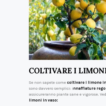
COLTIVARE I LIMONI
Se non sapete come
coltivare i limone i
sono davvero semplici: i
nnaffiature regol
assicureranno piante sane e vigorose. V
limoni in vaso: