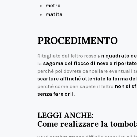
metro
matita
PROCEDIMENTO
Ritagliate dal feltro rosso
un quadrato del
la
sagoma del fiocco di neve e riportate
perché poi dovrete cancellare eventuali se
scartare affinché otteniate la forma del
perché come ben sapete il feltro
non si sf
senza fare orli
.
LEGGI ANCHE:
Come realizzare la tombola
Se vi sembra troppo difficile eseguire gli i