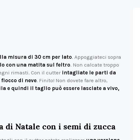
la misura di 30 cm per lato
. Appoggiateci sopra
lo con una matita sul feltro
. Non calcate troppo
gni rimasti. Con il cutter
intagliate le parti da
 fiocco di neve
. Finito! Non dovete fare altro,
ila e quindi il taglio può essere lasciate a vivo,
 di Natale con i semi di zucca
ntagli con il cutter potete realizzare
una versione