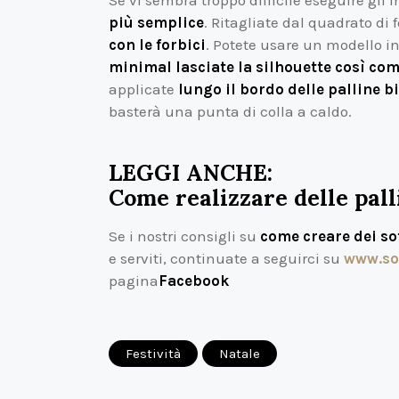
più semplice
. Ritagliate dal quadrato di f
con le forbici
. Potete usare un modello i
minimal lasciate la silhouette così com
applicate
lungo il bordo delle palline b
basterà una punta di colla a caldo.
LEGGI ANCHE:
Come realizzare delle palli
Se i nostri consigli su
come creare dei sot
e serviti, continuate a seguirci su
www.so
pagina
Facebook
Festività
Natale