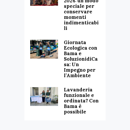
2024: un modo
speciale per
conservare
momenti
indimenticabi
li
Giornata
Ecologica con
Bama e
SoluzionidiCa
sa: Un
Impegno per
l’Ambiente
Lavanderia
funzionale e
ordinata? Con
Bama è
possibile