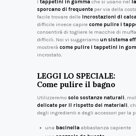
I
tappetini in gomma
che si usano nel
l
sporcano di frequente
per via della cost
facile trovare delle
incrostazioni di cal
difficile invece capire
come pulire i tapp
consentirà di togliere le macchie di muffa
difficili. Noi vi suggeriamo
un sistema ef
mostrerà
come pulire i tappetini in g
incrostato.
LEGGI LO SPECIALE:
Come pulire il bagno
Utilizzeremo
solo sostanze naturali
, mo
delicate per il rispetto dei materiali
, c
degli ingredienti e degli accessori per la 
una
bacinella
abbastanza capiente