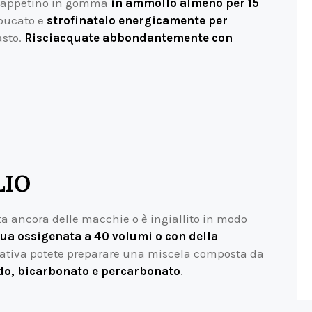
l tappetino in gomma
in ammollo almeno per 15
 bucato e
strofinatelo energicamente per
sto.
Risciacquate abbondantemente con
LIO
ta ancora delle macchie o è ingiallito in modo
qua ossigenata a 40 volumi o con della
rnativa potete preparare una miscela composta da
ido, bicarbonato e percarbonato
.