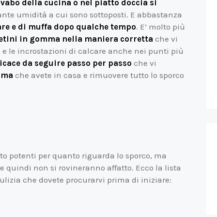
avabo della cucina o nel piatto doccia si
ante umidità a cui sono sottoposti. E abbastanza
care e di muffa dopo qualche tempo
. E’ molto più
etini in gomma nella maniera corretta
che vi
 e le incrostazioni di calcare anche nei punti più
ficace da seguire passo per passo
che vi
omma
che avete in casa e rimuovere tutto lo sporco
lto potenti per quanto riguarda lo sporco, ma
he quindi non si rovineranno affatto. Ecco la lista
pulizia che dovete procurarvi prima di iniziare: