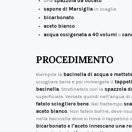
una
spazzola da bucato
sapone di Marsiglia
in scaglie
bicarbonato
aceto bianco
acqua ossigenata a 40 volumi
o
can
PROCEDIMENTO
Riempite la
bacinella di acqua e mettete
sciogliere bene e poi immergete il
tappeti
bacinella
. Strofinatelo con la
spazzola d
superficiale. Versate quindi nell’acqua 
fatelo sciogliere bene
. Nel frattempo
sca
aceto bianco
. Non fatelo bollire, deve ri
nella bacinella dove si trova il tappeti
bicarbonato e l’aceto innescano una r