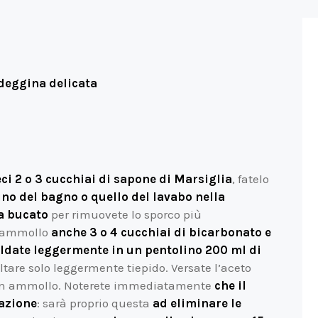
deggina delicata
ci 2 o 3 cucchiai di sapone di Marsiglia
, fatelo
no del bagno o quello del lavabo nella
a bucato
per rimuovete lo sporco più
di ammollo
anche 3 o 4 cucchiai di bicarbonato e
ldate leggermente in un pentolino 200 ml di
sultare solo leggermente tiepido. Versate l’aceto
no in ammollo. Noterete immediatamente
che il
eazione
: sarà proprio questa
ad eliminare le