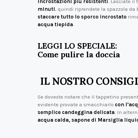
incrostazioni più resistenti
. Lasciate i
minuti
, quindi riprendete la spazzola da
staccare tutto lo sporco incrostato
rima
acqua tiepida
.
LEGGI LO SPECIALE:
Come pulire la doccia
IL NOSTRO CONSIG
Se doveste notare che il tappetino presen
evidente provate a smacchiarlo
con l’ac
semplice candeggina delicata
. In alte
acqua calda, sapone di Marsiglia liqu