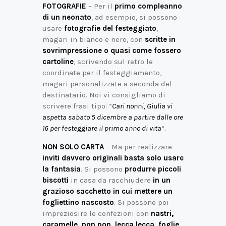
FOTOGRAFIE
– Per il
primo compleanno
di un neonato
, ad esempio, si possono
usare
fotografie del festeggiato
,
magari in bianco e nero, con
scritte in
sovrimpressione o quasi come fossero
cartoline
, scrivendo sul retro le
coordinate per il festeggiamento,
magari personalizzate a seconda del
destinatario. Noi vi consigliamo di
scrivere frasi tipo: “
Cari nonni, Giulia vi
aspetta sabato 5 dicembre a partire dalle ore
16 per festeggiare il primo anno di vita
“.
NON SOLO CARTA
– Ma per realizzare
inviti davvero originali basta solo usare
la fantasia
. Si possono
produrre piccoli
biscotti
in casa da racchiudere
in un
grazioso sacchetto in cui mettere un
fogliettino nascosto
. Si possono poi
impreziosire le confezioni con
nastri,
caramelle, pon pon, lecca lecca, foglie,