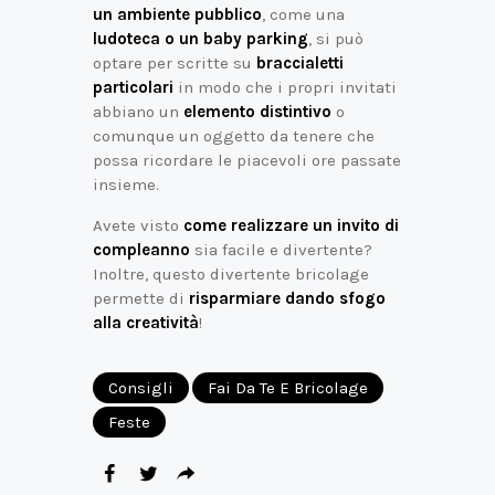
un ambiente pubblico
, come una
ludoteca o un baby parking
, si può
optare per scritte su
braccialetti
particolari
in modo che i propri invitati
abbiano un
elemento distintivo
o
comunque un oggetto da tenere che
possa ricordare le piacevoli ore passate
insieme.
Avete visto
come realizzare un invito di
compleanno
sia facile e divertente?
Inoltre, questo divertente bricolage
permette di
risparmiare dando sfogo
alla creatività
!
Consigli
Fai Da Te E Bricolage
Feste