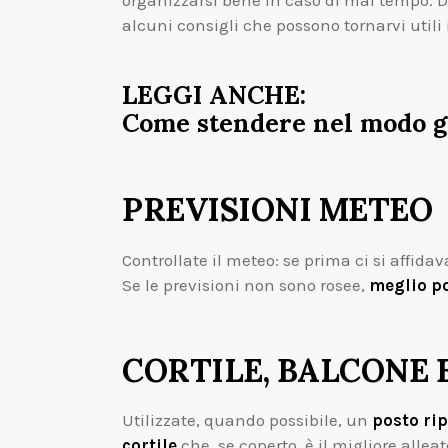
organizzarsi bene in caso di mal tempo.
alcuni consigli che possono tornarvi utili
LEGGI ANCHE:
Come stendere nel modo g
PREVISIONI METEO
Controllate il meteo: se prima ci si affida
Se le previsioni non sono rosee,
meglio po
CORTILE, BALCONE 
Utilizzate, quando possibile, un
posto ri
cortile
che, se coperto, è il migliore alle