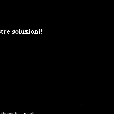
tre soluzioni!
veloped by
226Lab
.