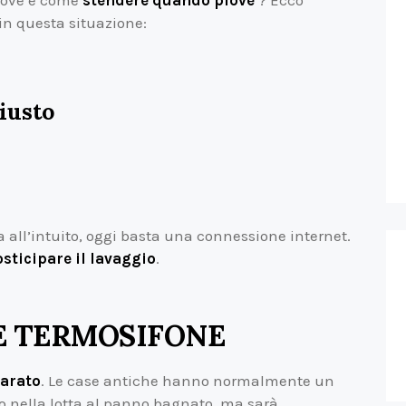
 Dove e come
stendere quando piove
? Ecco
 in questa situazione:
iusto
va all’intuito, oggi basta una connessione internet.
sticipare il lavaggio
.
E TERMOSIFONE
parato
. Le case antiche hanno normalmente un
ato nella lotta al panno bagnato, ma sarà