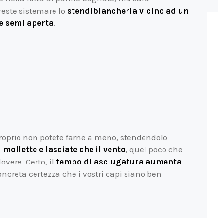
treste sistemare lo
stendibiancheria vicino ad un
e semi aperta
.
roprio non potete farne a meno, stendendolo
e
mollette e lasciate che il vento
, quel poco che
overe. Certo, il
tempo di asciugatura aumenta
creta certezza che i vostri capi siano ben