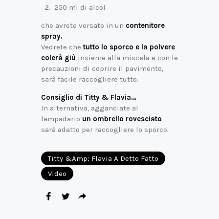
250 ml di alcol
che avrete versato in un
contenitore
spray.
Vedrete che
tutto lo sporco e la polvere
colerà giù
insieme alla miscela e con le
precauzioni di coprire il pavimento,
sarà facile raccogliere tutto.
Consiglio di Titty & Flavia…
In alternativa, agganciate al
lampadario
un ombrello rovesciato
sarà adatto per raccogliere lo sporco.
Titty &amp; Flavia A Detto Fatto
Video