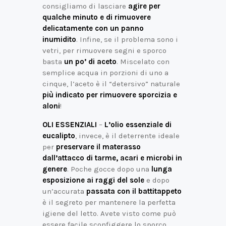
consigliamo di lasciare
agire per
qualche minuto e di rimuovere
delicatamente con un panno
inumidito
. Infine, se il problema sono i
vetri, per rimuovere segni e sporco
basta
un po’ di aceto
. Miscelato con
semplice acqua in porzioni di uno a
cinque, l’aceto è il “detersivo” naturale
più indicato per rimuovere sporcizia e
aloni
!
OLI ESSENZIALI
–
L’olio essenziale di
eucalipto
, invece, è il deterrente ideale
per
preservare il materasso
dall’attacco di tarme, acari e microbi in
genere
. Poche gocce dopo una
lunga
esposizione ai raggi del sole
e dopo
un’accurata
passata con il battitappeto
è il segreto per mantenere la perfetta
igiene del letto. Avete visto come può
essere facile sconfiggere lo sporco