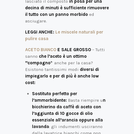
lasciato il composto
in posa per una
decina di minuti è sufficiente rimuovere
il tutto con un panno morbido
ed
asciugare.
LEGGI ANCHE:
Le miscele naturali per
pulire casa
ACETO BIANCO
E SALE GROSSO
– Tutti
sanno
che l’aceto è un ottimo
’’compagno’
’ anche per la casa?
Esistono tantissimi modi
diversi di
impiegarlo e per di più è anche low
cost:
Sostituto perfetto per
l’ammorbidente:
Basta riempire u
n
bicchierino da caffè di aceto con
l’aggiunta di 10 gocce di olio
essenziale all’arancia oppure alla
lavanda
: gli indumenti usciranno
dalla lavatrice bianchi come non