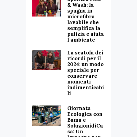
& Wash: la
spugna in
microfibra
lavabile che
semplifica la
pulizia e aiuta
l’ambiente
La scatola dei
ricordi per il
2024: un modo
speciale per
conservare
momenti
indimenticabi
li
Giornata
Ecologica con
Bama e
SoluzionidiCa
sa: Un