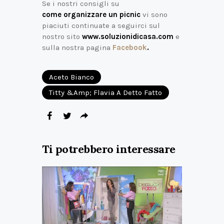
Se i nostri consigli su
come organizzare un picnic
vi sono
piaciuti continuate a seguirci sul
nostro sito
www.soluzionidicasa.com
e
sulla nostra pagina
Facebook
.
Aceto Bianco
Titty &amp; Flavia A Detto Fatto
Ti potrebbero interessare