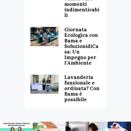
momenti
indimenticabi
li
Giornata
Ecologica con
Bama e
SoluzionidiCa
sa: Un
Impegno per
l’Ambiente
Lavanderia
funzionale e
ordinata? Con
Bama è
possibile