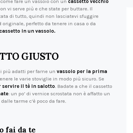
à come fare un vassoio con un
cassetto vecchio
 vi serve più e che state per buttare. Il
tata di tutto, quindi non lasciatevi sfuggire
 originale, perfetto da tenere in casa o da
assetto in un vassoio.
ETTO GIUSTO
 più adatti per farne un
vassoio per la prima
tenere le varie stoviglie in modo più sicuro. Se
servire il tè in salotto
. Badate a che il cassetto
nate
: un po’ di vernice scrostata non è affatto un
 dalle tarme c’è poco da fare.
 fai da te