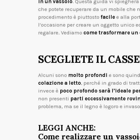
in un vassoio
. Questa guida vi spiegher
che potete recuperare da un mobile che non
procedimento è piuttosto
facile
e alla por
l’occasione per creare un oggetto unico ed
regalare. Vediamo
come trasformare un c
SCEGLIETE IL CASS
Alcuni sono
molto profondi
e sono quindi
colazione a letto
, perché in grado di trat
invece è
poco profondo sarà l’ideale per 
non presenti
parti eccessivamente rovi
problema, ma se il legno è logoro e invaso
LEGGI ANCHE:
Come realizzare un vassoio