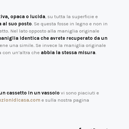
iva, opaca o lucida
, su tutta la superficie e
 al suo posto
. Se questa fosse in legno e non in
etto. Nel lato opposto alla maniglia originale
niglia identica che avrete recuperato da un
tene una simile. Se invece la maniglia originale
a con un’altra che
abbia la stessa misura
.
a
un cassetto in un vassoio
vi sono piaciuti e
zionidicasa.com
e sulla nostra pagina