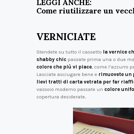
LEGGI ANCHE:
Come riutilizzare un vecc
VERNICIATE
Stendete su tutto il cassetto
la vernice ch
shabby chic
passate prima una o due man
colore che più vi piace
, come l’azzurro p
Lasciate asciugare bene e
rimuovete un p
lievi tratti di carta vetrata per far riaff
vassoio moderno passate un
colore unif
copertura desiderate.