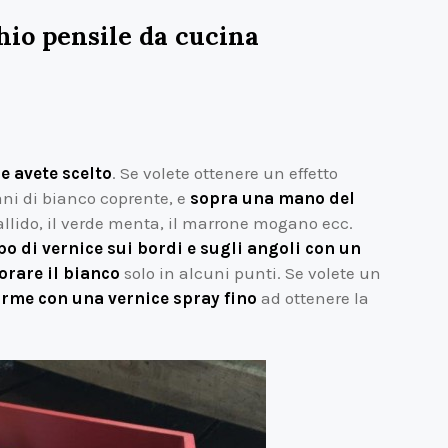
hio pensile da cucina
e avete scelto
. Se volete ottenere un effetto
i di bianco coprente, e
sopra una mano del
allido, il verde menta, il marrone mogano ecc.
o di vernice sui bordi e sugli angoli con un
iorare il bianco
solo in alcuni punti. Se volete un
orme con una vernice spray fino
ad ottenere la