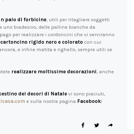
un paio di forbicine
, utili per ritagliare soggetti
e uno biadesivo, delle palline bianche da
ago per realizzare i cordoncini che vi serviranno
l
cartoncino rigido nero e colorato
con cui
ancora, e infine matita e righello, sempre utili se
otete
realizzare moltissime decorazioni
, anche
cestino dei decori di Natale
vi sono piaciuti,
icasa.com
e sulla nostra pagina
Facebook
!