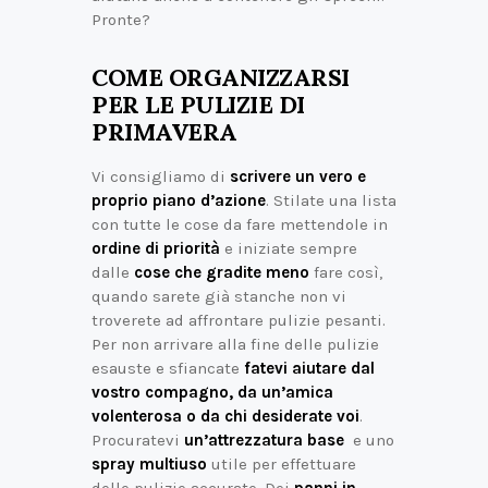
Pronte?
COME ORGANIZZARSI
PER LE PULIZIE DI
PRIMAVERA
Vi consigliamo di
scrivere un vero e
proprio piano d’azione
. Stilate una lista
con tutte le cose da fare mettendole in
ordine di priorità
e iniziate sempre
dalle
cose che gradite meno
fare così,
quando sarete già stanche non vi
troverete ad affrontare pulizie pesanti.
Per non arrivare alla fine delle pulizie
esauste e sfiancate
fatevi aiutare dal
vostro compagno, da un’amica
volenterosa o da chi desiderate voi
.
Procuratevi
un’attrezzatura base
e uno
spray multiuso
utile per effettuare
delle pulizie accurate. Dei
panni in