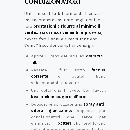
CONDIZIONATORI
U
tili e insostituibili amici dell’ estate !
Per mantenere costante negli anni le
loro
prestazioni e ridurre al minimo il
verificarsi di inconvenienti improvvisi
,
dovete fare l’annuale manutenzione.
Come? Ecco dei semplici consigli:
Aprite il vano dell’aria ed
estraete i
filtri
.
Passate i filtri sotto
l’acqua
corrente
e lavateli bene
sciacquandoli più volte.
Una volta che li avete ben lavati,
lasciateli asciugare
all’aria
.
Dopodiché spruzzate uno
spray anti-
odore igienizzante
apposito per
condizionatori che serve per
eliminare i
batteri
che proliferano
nel radiatore, e per eliminare l’odore