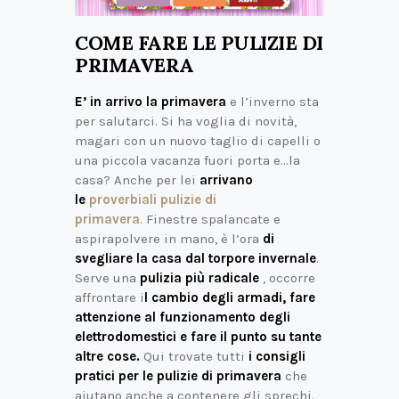
COME FARE LE PULIZIE DI
PRIMAVERA
E’ in arrivo la primavera
e l’inverno sta
per salutarci. Si ha voglia di novità,
magari con un nuovo taglio di capelli o
una piccola vacanza fuori porta e…la
casa? Anche per lei
arrivano
le
proverbiali pulizie di
primavera
. Finestre spalancate e
aspirapolvere in mano, è l’ora
di
svegliare la casa dal torpore invernale
.
Serve una
pulizia più radicale
, occorre
affrontare i
l cambio degli armadi, fare
attenzione al funzionamento degli
elettrodomestici e fare il punto su tante
altre cose.
Qui trovate tutti
i consigli
pratici per le pulizie di primavera
che
aiutano anche a contenere gli sprechi.